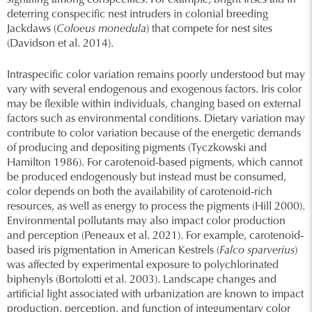
signaling among conspecifics. For example, bright irises aid in
deterring conspecific nest intruders in colonial breeding
Jackdaws (
Coloeus monedula
) that compete for nest sites
(Davidson et al. 2014).
Intraspecific color variation remains poorly understood but may
vary with several endogenous and exogenous factors. Iris color
may be flexible within individuals, changing based on external
factors such as environmental conditions. Dietary variation may
contribute to color variation because of the energetic demands
of producing and depositing pigments (Tyczkowski and
Hamilton 1986). For carotenoid-based pigments, which cannot
be produced endogenously but instead must be consumed,
color depends on both the availability of carotenoid-rich
resources, as well as energy to process the pigments (Hill 2000).
Environmental pollutants may also impact color production
and perception (Peneaux et al. 2021). For example, carotenoid-
based iris pigmentation in American Kestrels (
Falco sparverius
)
was affected by experimental exposure to polychlorinated
biphenyls (Bortolotti et al. 2003). Landscape changes and
artificial light associated with urbanization are known to impact
production, perception, and function of integumentary color