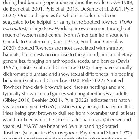
during bird banding operations around the world (Lowe 1989,
de Beer et al. 2001, Pyle et al. 2015, DeSante et al. 2021, Pyle
2022). One such species for which iris color has been
suggested to be helpful for aging is the Spotted Towhee (
Pipilo
maculatus
), a large New World sparrow common throughout
much of western and central North American from southern
Canada to Guatemala (Davis 1957a, Smith and Greenlaw
2020). Spotted Towhees are most associated with shrubby
habitats, build nests on or close to the ground, and are dietary
generalists, foraging on arthropods, seeds, and berries (Davis
1957b, 1960, Smith and Greenlaw 2020). They have sexually
dichromatic plumage and show sexual differences in breeding
behavior (Smith and Greenlaw 2020, Pyle 2022). Spotted
Towhees have dark brown/black irises as nestlings and are
typically shown in bird guides with bright red irises as adults
(Sibley 2016, Beehler 2024). Pyle (2022) indicates that hatch
year/second year (HY/SY) towhees may be aged based on their
irises being gray-brown to dull red from November until at least
March or later, while the irises of after hatch year/after second
years (AHY/ASY) are bright red. While banding Spotted
Towhees (subspecies
P. m. oregonus
; Paynter and Storer 1970)