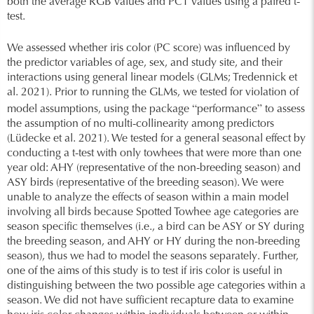
both the average RGB values and PC1 values using a paired t-
test.
We assessed whether iris color (PC score) was influenced by
the predictor variables of age, sex, and study site, and their
interactions using general linear models (GLMs; Tredennick et
al. 2021). Prior to running the GLMs, we tested for violation of
“
”
model assumptions, using the package
performance
to assess
the assumption of no multi-collinearity among predictors
(Lüdecke et al. 2021). We tested for a general seasonal effect by
conducting a t-test with only towhees that were more than one
year old: AHY (representative of the non-breeding season) and
ASY birds (representative of the breeding season). We were
unable to analyze the effects of season within a main model
involving all birds because Spotted Towhee age categories are
season specific themselves (i.e., a bird can be ASY or SY during
the breeding season, and AHY or HY during the non-breeding
season), thus we had to model the seasons separately. Further,
one of the aims of this study is to test if iris color is useful in
distinguishing between the two possible age categories within a
season. We did not have sufficient recapture data to examine