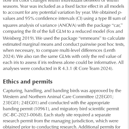
how iris color changes within individuals between or within
seasons. Year was included as a fixed factor effect in all models
to account for any potential variation by year. We obtained
p
-
values and 95% confidence intervals (CI) using a type III sum of
“
”
squares analysis of variance (ANOVA) with the package
car,
comparing the fit of the full GLM to a reduced model (Fox and
“
”
Weisberg 2019). We used the package
emmeans
to calculate
estimated marginal means and conduct pairwise post hoc tests,
when necessary, to compare multi-level differences (Lenth
2024). We also ran the same GLMs with only the red value of
each iris to assess if iris redness alone could be informative. All
analyses were conducted in R 4.3.1 (R Core Team 2024).
Ethics and permits
Capturing, handling, and banding birds was approved by the
Western and Northern Animal Care Committee (22EG01;
23EG01; 24EG01) and conducted with the appropriate
banding permit (10961), and migratory bird scientific permit
(SC-BC-2023-0068). Each study site required a separate
research permit from the managing jurisdiction, which were
obtained prior to conducting research. Additional permits for