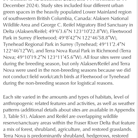
December 2024). Study sites included four different urban
green spaces in the heavily populated Lower Mainland region
of southwestern British Columbia, Canada: Alaksen National
Wildlife Area and George C. Reifel Migratory Bird Sanctuary in
Delta (Alaksen/Reifel; 49°6′3.6″N 123°10′22.8″W), Fleetwood
Park in Surrey (Fleetwood; 49°8′42″N 122°46′58.8″W),
Tynehead Regional Park in Surrey (Tynehead; 49°11′2.4″N
122°46′12″W), and Terra Nova Rural Park in Richmond (Terra
Nova; 49°10′19.2″N 123°11′45.6″W). All four sites were used
during the breeding season, but only Alaksen/Reifel and Terra
Nova were used in the non-breeding seasons because we did
not conduct field work/catch birds at Fleetwood or Tynehead
during the non-breeding season for logistical reasons.
Each site varied in the amounts and types of habitats, level of
anthropogenic related features and activities, as well as weather
patterns (additional details about sites are available in Appendix
3, Table S1). Alaksen and Reifel are overlapping wildlife
reserve/sanctuary areas within the Fraser River Delta that feature
a mix of forest, shrubland, agriculture, and restored grasslands.
Terra Nova is predominantly shrubland, hedgerows, restored