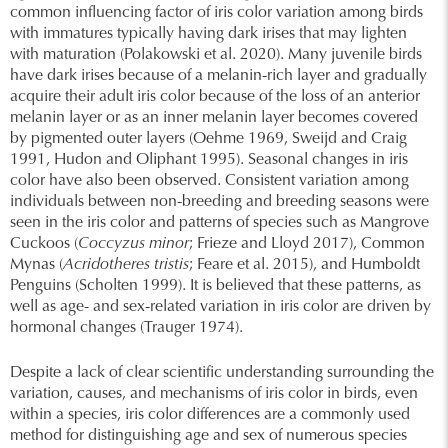
common influencing factor of iris color variation among birds
with immatures typically having dark irises that may lighten
with maturation (Polakowski et al. 2020). Many juvenile birds
have dark irises because of a melanin-rich layer and gradually
acquire their adult iris color because of the loss of an anterior
melanin layer or as an inner melanin layer becomes covered
by pigmented outer layers (Oehme 1969, Sweijd and Craig
1991, Hudon and Oliphant 1995). Seasonal changes in iris
color have also been observed. Consistent variation among
individuals between non-breeding and breeding seasons were
seen in the iris color and patterns of species such as Mangrove
Cuckoos (
Coccyzus minor
; Frieze and Lloyd 2017), Common
Mynas (
Acridotheres tristis
; Feare et al. 2015), and Humboldt
Penguins (Scholten 1999). It is believed that these patterns, as
well as age- and sex-related variation in iris color are driven by
hormonal changes (Trauger 1974).
Despite a lack of clear scientific understanding surrounding the
variation, causes, and mechanisms of iris color in birds, even
within a species, iris color differences are a commonly used
method for distinguishing age and sex of numerous species