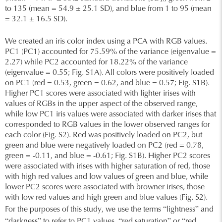
to 135 (mean = 54.9 ± 25.1 SD), and blue from 1 to 95 (mean
= 32.1 ± 16.5 SD).
We created an iris color index using a PCA with RGB values.
PC1 (PC1) accounted for 75.59% of the variance (eigenvalue =
2.27) while PC2 accounted for 18.22% of the variance
(eigenvalue = 0.55; Fig. S1A). All colors were positively loaded
on PC1 (red = 0.53, green = 0.62, and blue = 0.57; Fig. S1B).
Higher PC1 scores were associated with lighter irises with
values of RGBs in the upper aspect of the observed range,
while low PC1 iris values were associated with darker irises that
corresponded to RGB values in the lower observed ranges for
each color (Fig. S2). Red was positively loaded on PC2, but
green and blue were negatively loaded on PC2 (red = 0.78,
green = -0.11, and blue = -0.61; Fig. S1B). Higher PC2 scores
were associated with irises with higher saturation of red, those
with high red values and low values of green and blue, while
lower PC2 scores were associated with browner irises, those
with low red values and high green and blue values (Fig. S2).
“
”
For the purposes of this study, we use the terms
lightness
and
“
”
“
”
“
darkness
to refer to PC1 values,
red saturation
or
red