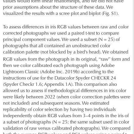
values would form linear relationships, and we did not have
prior assumptions about the structure of these data. We
visualized the results with a scree plot and biplot (Fig. S1).
To assess differences in iris RGB values between raw and color
corrected photographs we used a paired t-test to compare
principal component values. We used a subset (N = 25) of
photographs that all contained an unobstructed color
calibration palette (not blocked by a bird’s head). We obtained
“
”
RGB values from the photograph in its original,
raw
form and
then we color calibrated each photograph using Adobe
Lightroom Classic (Adobe Inc. 2019b) according to the
instructions of use for the Datacolor Spyder CHECKR 24
(Spyder Checkr 1.6; Appendix 1A). This comparison also
allowed us to assess if methodological differences in iris color
were likely between 2022 (when color correction palettes were
not included) and subsequent seasons. We estimated
replicability of color selection by having two individuals
independently obtain RGB values from 3–4 points in the iris of
a subset of photographs (N = 25; the same subset used in color
validation of raw versus calibrated photographs). We compared