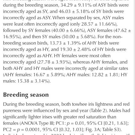
during the breeding season, 34.29 ± 9.11% of ASY birds were
incorrectly aged as SY, and 46.03 ± 5.18% of SY birds were
incorrectly aged as ASY. When separated by sex, ASY males
were least often incorrectly aged (only 28.57 ± 11.66%),
followed by SY females (40.00 ± 6.66%), ASY females (47.62 ±
16.95%), and then SY males (50.00 ± 5.68%). For the non-
breeding season birds, 13.73 ± 1.39% of AHY birds were
incorrectly aged as HY, and 19.30 ± 2.48% of HY birds were
incorrectly aged as AHY. HY females were most often
incorrectly aged (27.78 ± 3.93%), whereas AHY females, and
both AHY and HY males were incorrectly aged at similar rates
(AHY females: 16.67 ± 5.89%; AHY males: 12.82 ± 1.81; HY
males: 15.38 ± 3.14%).
Breeding season
During the breeding season, both towhee iris lightness and red
pureness were influenced by sex and year (Table 2). Males had
significantly lighter irises with greater red saturation than
females (ANOVA Type III; PC1:
p
= 0.01, 95% CI [0.21, 1.63];
PC2 =
p
= 0.0001, 95% CI [0.32, 1.03]; Fig. 3A; Table S3).