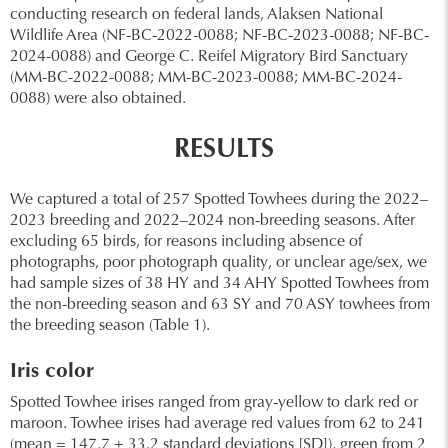
conducting research on federal lands, Alaksen National
Wildlife Area (NF-BC-2022-0088; NF-BC-2023-0088; NF-BC-
2024-0088) and George C. Reifel Migratory Bird Sanctuary
(MM-BC-2022-0088; MM-BC-2023-0088; MM-BC-2024-
0088) were also obtained.
RESULTS
We captured a total of 257 Spotted Towhees during the 2022–
2023 breeding and 2022–2024 non-breeding seasons. After
excluding 65 birds, for reasons including absence of
photographs, poor photograph quality, or unclear age/sex, we
had sample sizes of 38 HY and 34 AHY Spotted Towhees from
the non-breeding season and 63 SY and 70 ASY towhees from
the breeding season (Table 1).
Iris color
Spotted Towhee irises ranged from gray-yellow to dark red or
maroon. Towhee irises had average red values from 62 to 241
(mean = 147.7 ± 33.2 standard deviations [SD]), green from 2