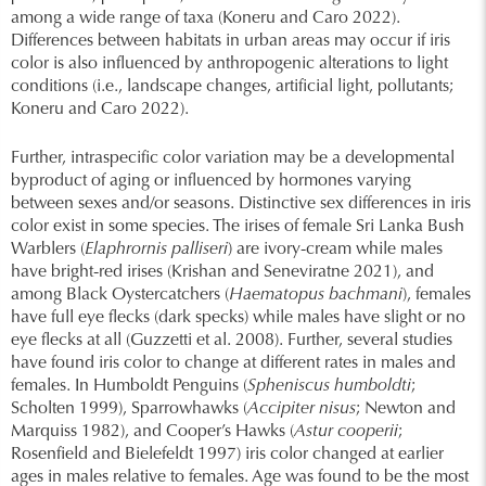
among a wide range of taxa (Koneru and Caro 2022).
Differences between habitats in urban areas may occur if iris
color is also influenced by anthropogenic alterations to light
conditions (i.e., landscape changes, artificial light, pollutants;
Koneru and Caro 2022).
Further, intraspecific color variation may be a developmental
byproduct of aging or influenced by hormones varying
between sexes and/or seasons. Distinctive sex differences in iris
color exist in some species. The irises of female Sri Lanka Bush
Warblers (
Elaphrornis palliseri
) are ivory-cream while males
have bright-red irises (Krishan and Seneviratne 2021), and
among Black Oystercatchers (
Haematopus bachmani
), females
have full eye flecks (dark specks) while males have slight or no
eye flecks at all (Guzzetti et al. 2008). Further, several studies
have found iris color to change at different rates in males and
females. In Humboldt Penguins (
Spheniscus humboldti
;
Scholten 1999), Sparrowhawks (
Accipiter nisus
; Newton and
Marquiss 1982), and Cooper’s Hawks (
Astur cooperii
;
Rosenfield and Bielefeldt 1997) iris color changed at earlier
ages in males relative to females. Age was found to be the most