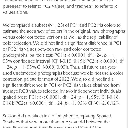
”
“
”
pureness
to refer to PC2 values, and
redness
to refer to R
values alone.
We compared a subset (N = 25) of PC1 and PC2 iris colors to
estimate the accuracy of colors in the original, raw photographs
versus color corrected versions as well as the replicability of
color selection. We did not find a significant difference in PC1
or PC2 iris values between raw and color corrected
photographs (paired
t-
test: PC1:
t
< 0.0001, df = 24,
p
= 1,
95% confidence interval [CI] [-0.19, 0.19]; PC2:
t
< 0.0001, df
= 24,
p
= 1, 95% CI [-0.09, 0.09]). Thus, all future analyses
used uncorrected photographs because we did not use a color
correction palette for most of 2022. We also did not find a
significant difference in PC1 or PC2 iris values obtained from
average RGB values selected by two independent individuals
(paired
t
-test; PC1:
t
< 0.0001, df = 24,
p
= 1, 95% CI [-0.18,
0.18]; PC2: t < 0.0001, df = 24,
p
= 1, 95% CI [-0.12, 0.12]).
Season did not affect iris color, when comparing Spotted
Towhees that were more than one year old between the