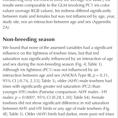
considering only iris redness (only the average red value), the
results were comparable to the GLM involving PC1 iris color
values (average RGB values). Iris redness differed significantly
between male and females but was not influenced by age, year,
study site, nor an interaction between age and sex (Appendix
2A).
Non-breeding season
We found that none of the assessed variables had a significant
influence on the lightness of towhee irises, but that red
saturation was significantly influenced by an interaction of age
and sex during the non-breeding season (Fig. 4; Table 3).
Although iris lightness (PC1) was not influenced by an
interaction between age and sex (ANOVA Type III;
p
= 0.31,
95% CI [-0.74, 2.33]; Table 3), older (AHY) male towhees had
irises with significantly greater red saturation (PC2) than
younger (HY) males (Pairwise comparison: AHY males - HY
males:
p
= 0.0007, 95% CI [0.28,1.30]; Table S4). Female
towhees did not show significant difference in red saturation
between AHY and HY birds or any age of male towhees (Fig.
4E; Table 3). Older (AHY) birds had darker, more pure red irises