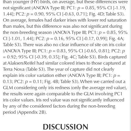
than younger (HY) birds, on average, but these differences were
not significant (ANOVA Type III; PC1:
p
= 0.85, 95% CI [-1.19,
1.44]; PC2:
p
= 0.90, 95% CI [-0.63, 0.71]; Fig. 4D; Table S3).
On average, females had darker irises with lower red saturation
than males, but this difference was also not significant during
the non-breeding season (ANOVA Type III; PC1:
p
= 0.85, 95%
CI [-1.01, 1.44]; PC2:
p
= 0.16, 95% CI [-0.17, 0.99]; Fig. 4A;
Table S3). There was also no clear influence of site on iris color
(ANOVA Type III; PC1:
p
= 0.83, 95% CI [-0.65, 0.81]; PC2:
p
= 0.92; 95% CI [-0.39, 0.35]; Fig. 4C; Table S3). Birds captured
at Alaksen/Reifel had similar colored irises to those captured at
Terra Nova (Table S3). The year of capture did not clearly
explain iris color variation either (ANOVA Type III; PC1:
p
=
0.13; PC2:
p
= 0.11; Fig. 4B; Table S3). When we carried out a
GLM considering only iris redness (only the average red value),
the results were again comparable to the GLM involving PC1
iris color values. Iris red value was not significantly influenced
by any of the considered factors during the non-breeding
period (Appendix 2B).
DISCUSSION