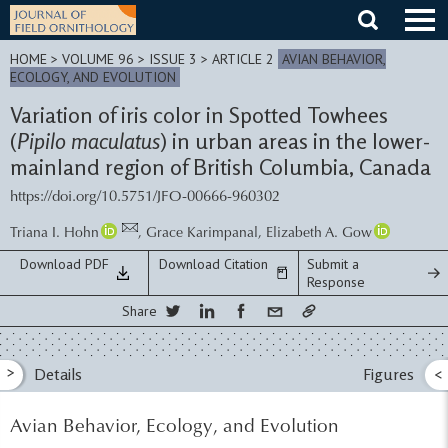
Skip
to
content
HOME
>
VOLUME 96 > ISSUE 3
> ARTICLE 2
AVIAN BEHAVIOR,
ECOLOGY, AND EVOLUTION
Variation of iris color in Spotted Towhees
(
Pipilo maculatus
) in urban areas in the lower-
mainland region of British Columbia, Canada
https://doi.org/10.5751/JFO-00666-960302
Triana I. Hohn
,
Grace Karimpanal
,
Elizabeth A. Gow
Download PDF
Download Citation
Submit a
Response
Share
>
Details
Figures
<
Avian Behavior, Ecology, and Evolution