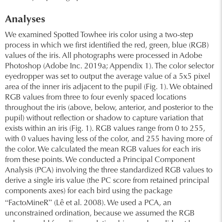
Analyses
We examined Spotted Towhee iris color using a two-step
process in which we first identified the red, green, blue (RGB)
values of the iris. All photographs were processed in Adobe
Photoshop (Adobe Inc. 2019a; Appendix 1). The color selector
eyedropper was set to output the average value of a 5x5 pixel
area of the inner iris adjacent to the pupil (Fig. 1). We obtained
RGB values from three to four evenly spaced locations
throughout the iris (above, below, anterior, and posterior to the
pupil) without reflection or shadow to capture variation that
exists within an iris (Fig. 1). RGB values range from 0 to 255,
with 0 values having less of the color, and 255 having more of
the color. We calculated the mean RGB values for each iris
from these points. We conducted a Principal Component
Analysis (PCA) involving the three standardized RGB values to
derive a single iris value (the PC score from retained principal
components axes) for each bird using the package
“
”
FactoMineR
(Lê et al. 2008). We used a PCA, an
unconstrained ordination, because we assumed the RGB