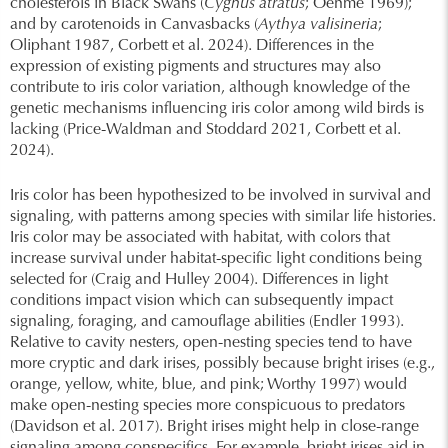
cholesterols in Black Swans (
Cygnus atratus
; Oehme 1969);
and by carotenoids in Canvasbacks (
Aythya valisineria
;
Oliphant 1987, Corbett et al. 2024). Differences in the
expression of existing pigments and structures may also
contribute to iris color variation, although knowledge of the
genetic mechanisms influencing iris color among wild birds is
lacking (Price-Waldman and Stoddard 2021, Corbett et al.
2024).
Iris color has been hypothesized to be involved in survival and
signaling, with patterns among species with similar life histories.
Iris color may be associated with habitat, with colors that
increase survival under habitat-specific light conditions being
selected for (Craig and Hulley 2004). Differences in light
conditions impact vision which can subsequently impact
signaling, foraging, and camouflage abilities (Endler 1993).
Relative to cavity nesters, open-nesting species tend to have
more cryptic and dark irises, possibly because bright irises (e.g.,
orange, yellow, white, blue, and pink; Worthy 1997) would
make open-nesting species more conspicuous to predators
(Davidson et al. 2017). Bright irises might help in close-range