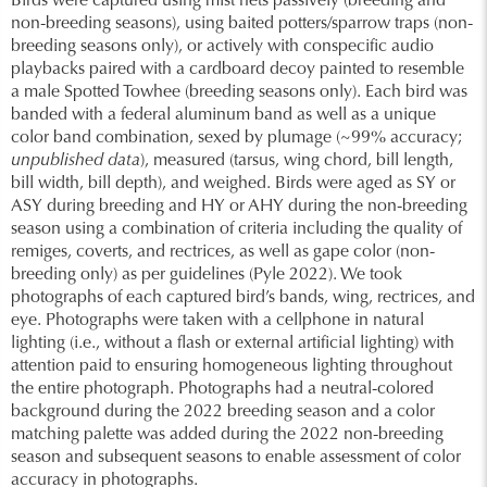
Birds were captured using mist nets passively (breeding and
non-breeding seasons), using baited potters/sparrow traps (non-
breeding seasons only), or actively with conspecific audio
playbacks paired with a cardboard decoy painted to resemble
a male Spotted Towhee (breeding seasons only). Each bird was
banded with a federal aluminum band as well as a unique
color band combination, sexed by plumage (~99% accuracy;
unpublished data
), measured (tarsus, wing chord, bill length,
bill width, bill depth), and weighed. Birds were aged as SY or
ASY during breeding and HY or AHY during the non-breeding
season using a combination of criteria including the quality of
remiges, coverts, and rectrices, as well as gape color (non-
breeding only) as per guidelines (Pyle 2022). We took
photographs of each captured bird’s bands, wing, rectrices, and
eye. Photographs were taken with a cellphone in natural
lighting (i.e., without a flash or external artificial lighting) with
attention paid to ensuring homogeneous lighting throughout
the entire photograph. Photographs had a neutral-colored
background during the 2022 breeding season and a color
matching palette was added during the 2022 non-breeding
season and subsequent seasons to enable assessment of color
accuracy in photographs.