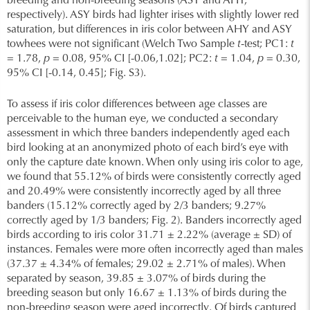
breeding and non-breeding seasons (ASY and AHY,
respectively). ASY birds had lighter irises with slightly lower red
saturation, but differences in iris color between AHY and ASY
towhees were not significant (Welch Two Sample
t
-test; PC1:
t
= 1.78,
p
= 0.08, 95% CI [-0.06,1.02]; PC2:
t
= 1.04,
p
= 0.30,
95% CI [-0.14, 0.45]; Fig. S3).
To assess if iris color differences between age classes are
perceivable to the human eye, we conducted a secondary
assessment in which three banders independently aged each
bird looking at an anonymized photo of each bird’s eye with
only the capture date known. When only using iris color to age,
we found that 55.12% of birds were consistently correctly aged
and 20.49% were consistently incorrectly aged by all three
banders (15.12% correctly aged by 2/3 banders; 9.27%
correctly aged by 1/3 banders; Fig. 2). Banders incorrectly aged
birds according to iris color 31.71 ± 2.22% (average ± SD) of
instances. Females were more often incorrectly aged than males
(37.37 ± 4.34% of females; 29.02 ± 2.71% of males). When
separated by season, 39.85 ± 3.07% of birds during the
breeding season but only 16.67 ± 1.13% of birds during the
non-breeding season were aged incorrectly. Of birds captured