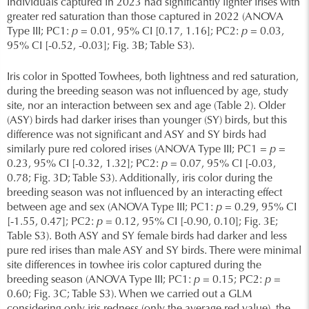
Individuals captured in 2023 had significantly lighter irises with
greater red saturation than those captured in 2022 (ANOVA
Type III; PC1:
p
= 0.01, 95% CI [0.17, 1.16]; PC2:
p
= 0.03,
95% CI [-0.52, -0.03]; Fig. 3B; Table S3).
Iris color in Spotted Towhees, both lightness and red saturation,
during the breeding season was not influenced by age, study
site, nor an interaction between sex and age (Table 2). Older
(ASY) birds had darker irises than younger (SY) birds, but this
difference was not significant and ASY and SY birds had
similarly pure red colored irises (ANOVA Type III; PC1 =
p
=
0.23, 95% CI [-0.32, 1.32]; PC2:
p
= 0.07, 95% CI [-0.03,
0.78; Fig. 3D; Table S3). Additionally, iris color during the
breeding season was not influenced by an interacting effect
between age and sex (ANOVA Type III; PC1:
p
= 0.29, 95% CI
[-1.55, 0.47]; PC2:
p
= 0.12, 95% CI [-0.90, 0.10]; Fig. 3E;
Table S3). Both ASY and SY female birds had darker and less
pure red irises than male ASY and SY birds. There were minimal
site differences in towhee iris color captured during the
breeding season (ANOVA Type III; PC1:
p
= 0.15; PC2:
p
=
0.60; Fig. 3C; Table S3). When we carried out a GLM